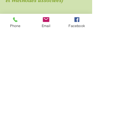
et méthodes associées)
Inscrite au
SNK
(Syndicat des
Phone
Email
Facebook
kinésiologues)
N° adhérente :
2-7-12
-243
CNPM
- MEDIATION DE
LA
CONSOMMATION
Conformément aux articles L.616-1 et R.616-1
du code de la consommation, un dispositif de
médiation de la consommation est mis à votre
disposition. En cas de litig
e, vous pouvez
déposer votre réclamation sur son site
ou par
voie postale.
Formatrice en
kinésiologie -
École
EKI VIE