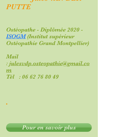
PUTTE
Ostéopathe - Diplômée 2020 -
ISOGM
(Institut supérieur
Ostéo
pathie Gr
and Montpellier)
Mail
:
julesvdp.osteopathie@gmail.co
m
Tél :
06 62 76 80 49
Pour en savoir plus